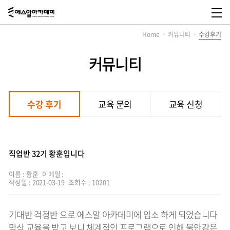
에
스
메
알
뉴
Home
커뮤니티
수강후기
아
열
카
기
데
커뮤니티
미,
SR
Academy
수강 후기
교육 문의
교육 신청
직업반 32기 황훈입니다
이름 : 황훈
이메일 :
작성일 : 2021-03-19
조회수 : 10201
기대반 걱정반 으로 에스알 아카데미에 입소 하게 되었습니다
막상 교육을 받고 보니 체계적인 프로그램으로 인해 불안감은