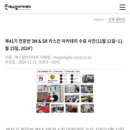
에
스
메
알
뉴
Home
교육 갤러리
아
열
카
기
데
미,
SR
제41기 전문반 3M & SR 카스킨 아카데미 수료 사진(11월 11일~11
Academy
월 15일, 2024')
이름 : 에스알아카데미
이메일 : mspark@sr-corp.co.kr
작성일 : 2024-11-15
조회수 : 6342
제41기 전문반 3M & SR 카스킨 아카데미 수료 사진(11월 11일