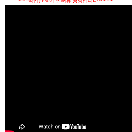
****직업반 30기 인터뷰 영상입니다.~ ****