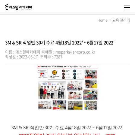
에
스
메
알
뉴
Home
교육 갤러리
아
열
카
기
데
미,
SR
3M & SR 직업반 30기 수료 4월18일 2022' ~ 6월17일 2022'
Academy
이름 : 에스알아카데미
이메일 : mspark@sr-corp.co.kr
작성일 : 2022-06-17
조회수 : 7287
3M & SR 직업반 30기 수료 4월18일 2022' ~ 6월17일 2022'