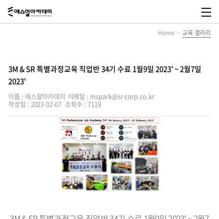
에
스
메
알
뉴
Home
교육 갤러리
아
열
카
기
데
미,
SR
3M & SR 특별과정교육 직업반 34기 수료 1월9일 2023' ~ 2월7일
Academy
2023'
이름 : 에스알아카데미
이메일 : mspark@sr-corp.co.kr
작성일 : 2023-02-07
조회수 : 7119
3M & SR 특별과정교육 직업반 34기 수료 1월9일 2023' ~ 2월7