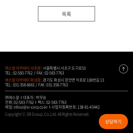
목록
에스알 아카데미 서초점 :
서울특별시 서초구 도구로53
맨
TEL : 02-583-7762
FAX : 02-583-7763
위
에스알 아카데미 화성점 :
경기도 화성시 장안면 석포로 108번길 13
로
TEL : 031-358-6663
FAX : 031-358-7763
㈜에스알
대표자 : 박무승
전화: 02-583-7762
팩스: 02-583-7763
메일: infosr@sr-corp.co.kr
사업자등록번호: 138-81-43442
Copyright ⓒ SR Group. Co.,Ltd. All Rights Reserved.
상담하기